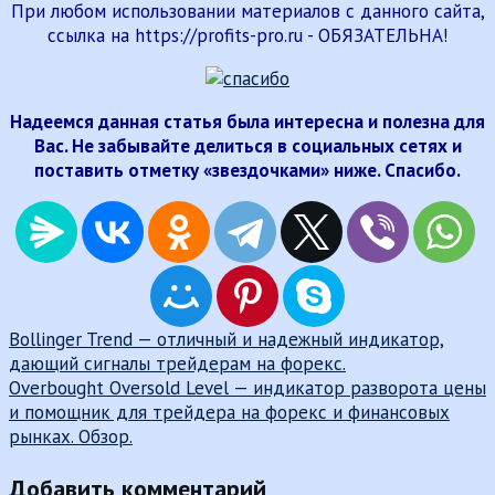
При любом использовании материалов с данного сайта,
ссылка на https://profits-pro.ru - ОБЯЗАТЕЛЬНА!
Надеемся данная статья была интересна и полезна для
Вас. Не забывайте делиться в социальных сетях и
поставить отметку «звездочками» ниже. Спасибо.
Навигация
Bollinger Trend — отличный и надежный индикатор,
дающий сигналы трейдерам на форекс.
по
Overbought Oversold Level — индикатор разворота цены
записям
и помощник для трейдера на форекс и финансовых
рынках. Обзор.
Добавить комментарий