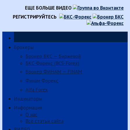
ЕЩЕ БОЛЬШЕ ВИДЕО
РЕГИСТРИРУЙТЕСЬ
Зарабатываем на трейдинге.
Брокеры
Брокер БКС — Биржевой
БКС-Форекс (BCS-Forex)
Брокер ФИНАМ — FINAM
Финам Форекс
Alfa Forex
Индикаторы
Информация
О нас
Все статьи сайта
ВИДЕО