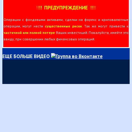
!
!
!
!
ПРЕДУПРЕЖДЕНИЕ
!!
!
!
Операции с фондовыми активами, сделки на форекс и криповалютные
операции, могут нести
существенные риски
. Так же могут привести к
частичной или полной потере
Ваших инвестиций. Пожалуйста, имейте это
ввиду, при совершении любых финансовых операций.
ЕЩЕ БОЛЬШЕ ВИДЕО
Сайт про торговлю криптовалюту и заработок на
криптовалюте и просто заработок в сети интернет,
Контакты - All-Inbox@mail.ru