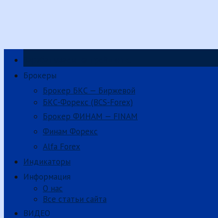
Зарабатываем на трейдинге.
Брокеры
Брокер БКС — Биржевой
БКС-Форекс (BCS-Forex)
Брокер ФИНАМ — FINAM
Финам Форекс
Alfa Forex
Индикаторы
Информация
О нас
Все статьи сайта
ВИДЕО