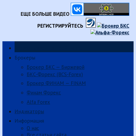
ЕЩЕ БОЛЬШЕ ВИДЕО
РЕГИСТРИРУЙТЕСЬ
Зарабатываем на трейдинге.
Брокеры
Брокер БКС — Биржевой
БКС-Форекс (BCS-Forex)
Брокер ФИНАМ — FINAM
Финам Форекс
Alfa Forex
Индикаторы
Информация
О нас
Все статьи сайта