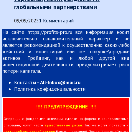
глобальными партнерствами
09/09/2025
1 Комментарий
На сайте https://profits-pro.ru вся информация носит
исключительно ознакомительный характер и не
является рекомендацией к осуществлению каких-либо
действий и инвестиций или же покупке\продаже
активов. Трейдинг, как и любой другой вид
инвестиционной деятельности, предусматривает риск
потери капитала.
Контакты -
All-Inbox@mail.ru
Политика конфиденциальности
!
!
!
!
ПРЕДУПРЕЖДЕНИЕ
!!
!
!
Операции с фондовыми активами, сделки на форекс и криповалютные
операции, могут нести
существенные риски
. Так же могут привести к
частичной или полной потере
Ваших инвестиций. Пожалуйста, имейте это