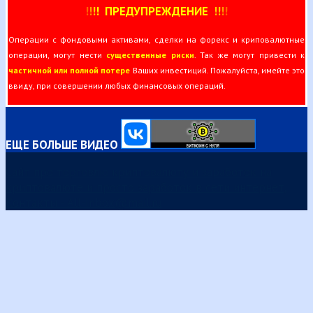
!
!
!
!
ПРЕДУПРЕЖДЕНИЕ
!!
!
!
Операции с фондовыми активами, сделки на форекс и криповалютные
операции, могут нести
существенные риски
. Так же могут привести к
частичной или полной потере
Ваших инвестиций. Пожалуйста, имейте это
ввиду, при совершении любых финансовых операций.
ЕЩЕ БОЛЬШЕ ВИДЕО
Сайт про торговлю криптовалюту и заработок на
криптовалюте и просто заработок в сети интернет,
Контакты - All-Inbox@mail.ru