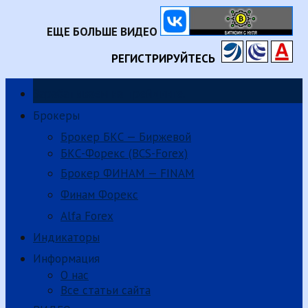
ЕЩЕ БОЛЬШЕ ВИДЕО
РЕГИСТРИРУЙТЕСЬ
Зарабатываем на трейдинге.
Брокеры
Брокер БКС — Биржевой
БКС-Форекс (BCS-Forex)
Брокер ФИНАМ — FINAM
Финам Форекс
Alfa Forex
Индикаторы
Информация
О нас
Все статьи сайта