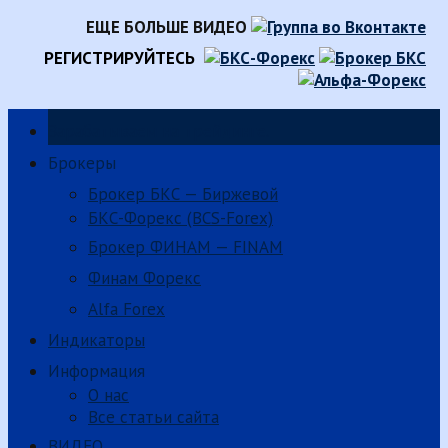
ЕЩЕ БОЛЬШЕ ВИДЕО
РЕГИСТРИРУЙТЕСЬ
Зарабатываем на трейдинге.
Брокеры
Брокер БКС — Биржевой
БКС-Форекс (BCS-Forex)
Брокер ФИНАМ — FINAM
Финам Форекс
Alfa Forex
Индикаторы
Информация
О нас
Все статьи сайта
ВИДЕО