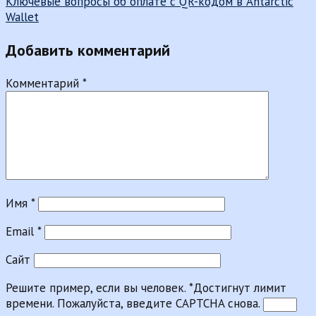
Ключевые вопросы об оплате с QR-кодом в Antarctic
записям
Wallet
Добавить комментарий
Комментарий
*
Имя
*
Email
*
Сайт
Решите пример, если вы человек.
*
Достигнут лимит
времени. Пожалуйста, введите CAPTCHA снова.