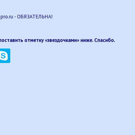
-pro.ru - ОБЯЗАТЕЛЬНА!
поставить отметку «звездочками» ниже. Спасибо.