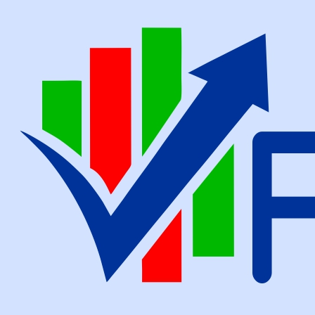
Skip
to
content