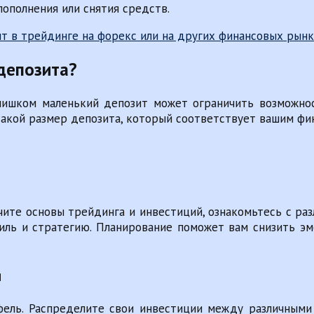
ополнения или снятия средств.
депозита?
Слишком маленький депозит может ограничить возможно
такой размер депозита, который соответствует вашим фи
чите основы трейдинга и инвестиций, ознакомьтесь с раз
иль и стратегию. Планирование поможет вам снизить эм
я
ель. Распределите свои инвестиции между различными 