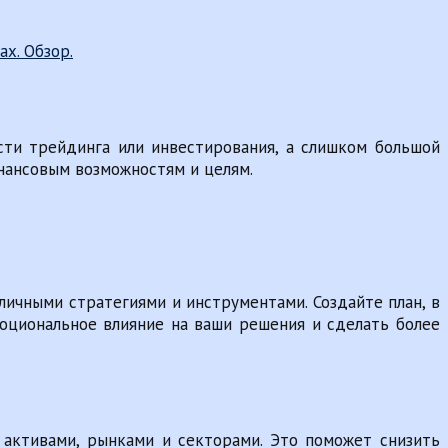
сти трейдинга или инвестирования, а слишком большой
нансовым возможностям и целям.
личными стратегиями и инструментами. Создайте план, в
оциональное влияние на ваши решения и сделать более
активами, рынками и секторами. Это поможет снизить