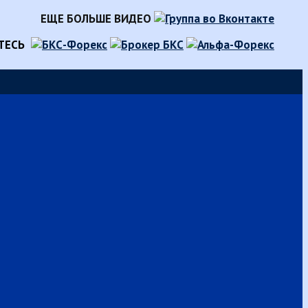
ЕЩЕ БОЛЬШЕ ВИДЕО
ТЕСЬ