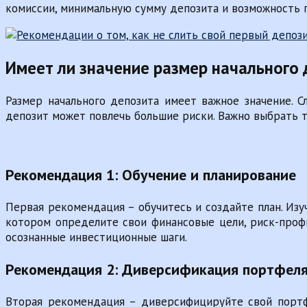
комиссии, минимальную сумму депозита и возможность п
Имеет ли значение размер начального 
Размер начального депозита имеет важное значение. 
депозит может повлечь большие риски. Важно выбрать 
Рекомендация 1: Обучение и планирование
Первая рекомендация – обучитесь и создайте план. Изу
котором определите свои финансовые цели, риск-проф
осознанные инвестиционные шаги.
Рекомендация 2: Диверсификация портфел
Вторая рекомендация – диверсифицируйте свой портф