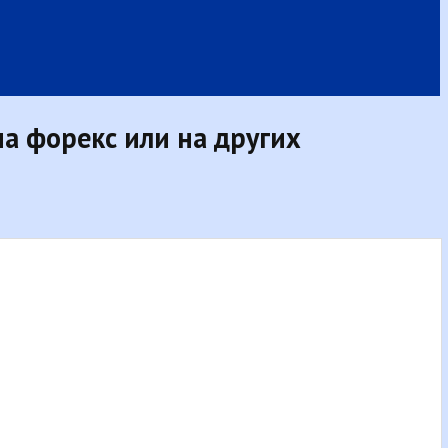
на форекс или на других