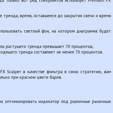
да. Только вот ряд спекулянтов использует Premium FX
е тренда, время, оставшееся до закрытия свечи и время
спользовать светлый фон, на котором диаграмма будет
сила растущего тренда превышает 70 процентов,
ходящего тренда составляет не менее 70 процентов.
X Scalper в качестве фильтра в свою стратегию, вам
лько при красном цвете баров.
щих оптимизировать индикатор под различные рыночные