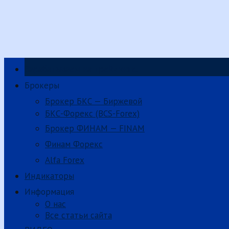
Зарабатываем на трейдинге.
Брокеры
Брокер БКС — Биржевой
БКС-Форекс (BCS-Forex)
Брокер ФИНАМ — FINAM
Финам Форекс
Alfa Forex
Индикаторы
Информация
О нас
Все статьи сайта