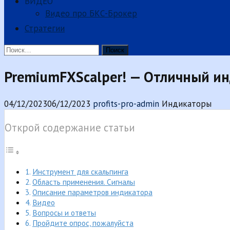
ВИДЕО
Видео про БКС-Брокер
Стратегии
Найти:
PremiumFXScalper! — Отличный ин
04/12/2023
06/12/2023
profits-pro-admin
Индикаторы
Открой содержание статьи
Инструмент для скальпинга
Область применения. Сигналы
Описание параметров индикатора
Видео
Вопросы и ответы
Пройдите опрос, пожалуйста