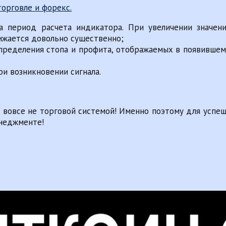
а период расчета индикатора. При увеличении значен
нижается довольно существенно;
 определения стопа и профита, отображаемых в появившем
ри возникновении сигнала.
а вовсе не торговой системой! Именно поэтому для усп
енеджменте!