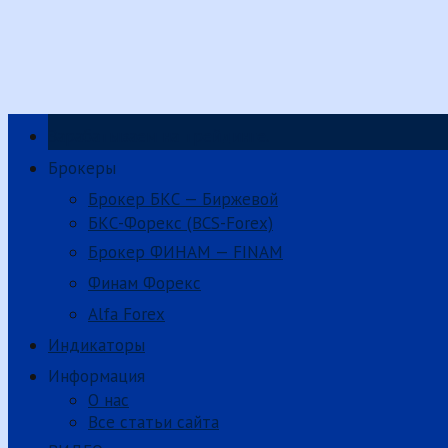
Зарабатываем на трейдинге.
Брокеры
Брокер БКС — Биржевой
БКС-Форекс (BCS-Forex)
Брокер ФИНАМ — FINAM
Финам Форекс
Alfa Forex
Индикаторы
Информация
О нас
Все статьи сайта