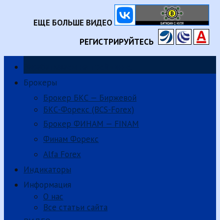
ЕЩЕ БОЛЬШЕ ВИДЕО
РЕГИСТРИРУЙТЕСЬ
Зарабатываем на трейдинге.
Брокеры
Брокер БКС — Биржевой
БКС-Форекс (BCS-Forex)
Брокер ФИНАМ — FINAM
Финам Форекс
Alfa Forex
Индикаторы
Информация
О нас
Все статьи сайта