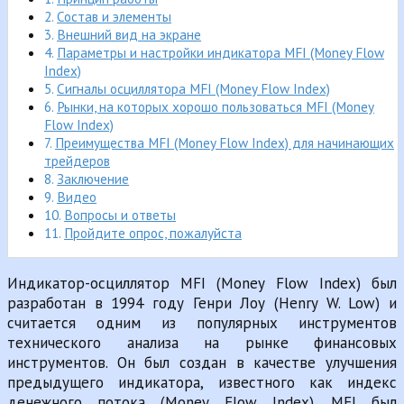
Состав и элементы
Внешний вид на экране
Параметры и настройки индикатора MFI (Money Flow
Index)
Сигналы осциллятора MFI (Money Flow Index)
Рынки, на которых хорошо пользоваться MFI (Money
Flow Index)
Преимущества MFI (Money Flow Index) для начинающих
трейдеров
Заключение
Видео
Вопросы и ответы
Пройдите опрос, пожалуйста
Индикатор-осциллятор MFI (Money Flow Index) был
разработан в 1994 году Генри Лоу (Henry W. Low) и
считается одним из популярных инструментов
технического анализа на рынке финансовых
инструментов. Он был создан в качестве улучшения
предыдущего индикатора, известного как индекс
денежного потока (Money Flow Index). MFI был