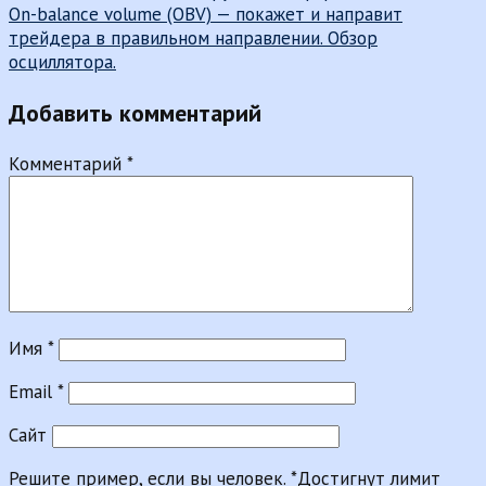
по
On-balance volume (OBV) — покажет и направит
записям
трейдера в правильном направлении. Обзор
осциллятора.
Добавить комментарий
Комментарий
*
Имя
*
Email
*
Сайт
Решите пример, если вы человек.
*
Достигнут лимит